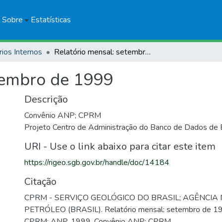
Sobre
Estatísticas
rios Internos
Relatório mensal: setembro de 1999
tembro de 1999
Descrição
Convênio ANP; CPRM
Projeto Centro de Administração do Banco de Dados de
URI - Use o link abaixo para citar este item
https://rigeo.sgb.gov.br/handle/doc/14184
Citação
CPRM - SERVIÇO GEOLÓGICO DO BRASIL; AGÊNCIA
PETRÓLEO (BRASIL). Relatório mensal: setembro de 199
CPRM; ANP, 1999. Convênio ANP; CPRM