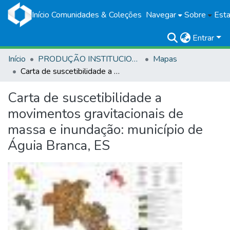
Início
Comunidades & Coleções
Navegar
Sobre
Esta
Entrar
Início
PRODUÇÃO INSTITUCIONAL
Mapas
Carta de suscetibilidade a movimentos gravitacionais de massa e inundação: município de Águia Branca, ES
Carta de suscetibilidade a
movimentos gravitacionais de
massa e inundação: município de
Águia Branca, ES