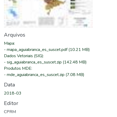
Arquivos
Mapa
:
-
mapa_aguiabranca_es_suscet.pdf
(10.21 MB)
Dados Vetoriais (SIG)
:
-
sig_aguiabranca_es_suscet.zip
(142.48 MB)
Produtos MDE
:
-
mde_aguiabranca_es_suscet.zip
(7.08 MB)
Data
2018-03
Editor
CPRM