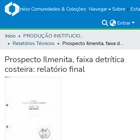
Início
Comunidades & Coleções
Navegar
Sobre
Esta
Entrar
Início
PRODUÇÃO INSTITUCIONAL
Relatórios Técnicos
Prospecto Ilmenita, faixa detrítica costeira: relatório final
Prospecto Ilmenita, faixa detrítica
costeira: relatório final