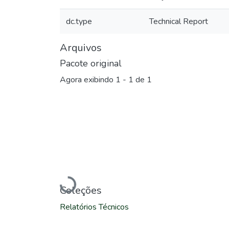
dc.type
Technical Report
Arquivos
Pacote original
Agora exibindo
1 - 1 de 1
Carregando...
Coleções
Relatórios Técnicos