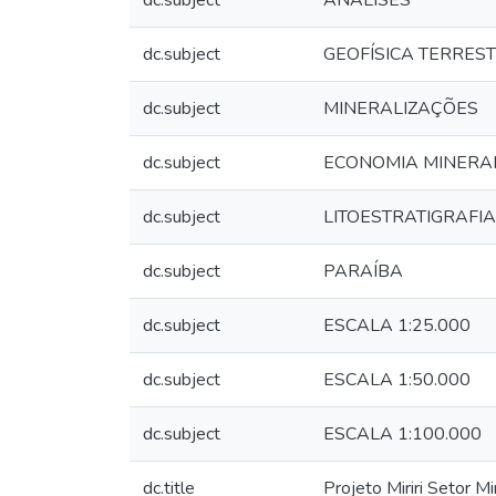
dc.subject
ANÁLISES
dc.subject
GEOFÍSICA TERRES
dc.subject
MINERALIZAÇÕES
dc.subject
ECONOMIA MINERA
dc.subject
LITOESTRATIGRAFIA
dc.subject
PARAÍBA
dc.subject
ESCALA 1:25.000
dc.subject
ESCALA 1:50.000
dc.subject
ESCALA 1:100.000
dc.title
Projeto Miriri Setor Mi