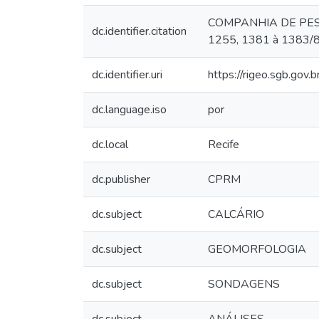
COMPANHIA DE PESQUIS
dc.identifier.citation
1255, 1381 à 1383/8
dc.identifier.uri
https://rigeo.sgb.gov.
dc.language.iso
por
dc.local
Recife
dc.publisher
CPRM
dc.subject
CALCÁRIO
dc.subject
GEOMORFOLOGIA
dc.subject
SONDAGENS