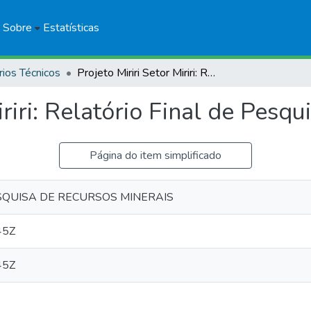
Sobre
Estatísticas
rios Técnicos
Projeto Miriri Setor Miriri: Relatório Final de Pesquisa
iriri: Relatório Final de Pesqu
Página do item simplificado
QUISA DE RECURSOS MINERAIS
45Z
45Z