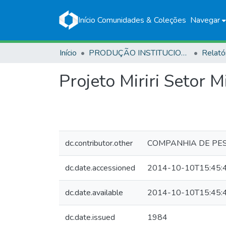
Início
Comunidades & Coleções
Navegar
Início
PRODUÇÃO INSTITUCIONAL
Relató
Projeto Miriri Setor M
dc.contributor.other
COMPANHIA DE PES
dc.date.accessioned
2014-10-10T15:45:
dc.date.available
2014-10-10T15:45:
dc.date.issued
1984