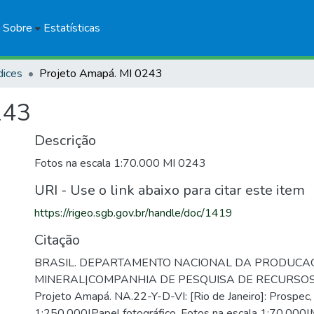
Sobre
Estatísticas
dices
Projeto Amapá. MI 0243
243
Descrição
Fotos na escala 1:70.000 MI 0243
URI - Use o link abaixo para citar este item
https://rigeo.sgb.gov.br/handle/doc/1419
Citação
BRASIL. DEPARTAMENTO NACIONAL DA PRODUCA
MINERAL|COMPANHIA DE PESQUISA DE RECURSOS
Projeto Amapá. NA.22-Y-D-VI: [Rio de Janeiro]: Prospec,
1:250.000|Papel fotográfico. Fotos na escala 1:70.000|