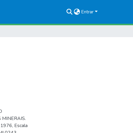
Entrar
O
 MINERAIS.
 1976, Escala
MI 0243.