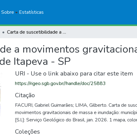
Sobre
Estatísticas
Carta de suscetibilidade a movimentos gravitacionais de massa e inundação: município de Itapeva - SP
ade a movimentos gravitacion
de Itapeva - SP
URI - Use o link abaixo para citar este item
https://rigeo.sgb.gov.br//handle/doc/25883
Citação
FACURI, Gabriel Guimarães; LIMA, Gilberto. Carta de susc
movimentos gravitacionais de massa e inundação: municípi
[S.l.]: Serviço Geológico do Brasil, jan. 2026. 1 mapa, col
Coleções