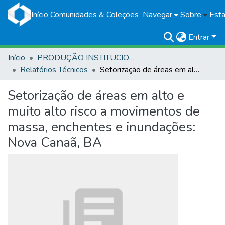
Início
Comunidades & Coleções
Navegar
Sobre
Esta
Entrar
Início
PRODUÇÃO INSTITUCIONAL
Relatórios Técnicos
Setorização de áreas em alto e muito alto risco a movimentos de massa, enchentes e inundações: Nova Canaã, BA
Setorização de áreas em alto e
muito alto risco a movimentos de
massa, enchentes e inundações:
Nova Canaã, BA