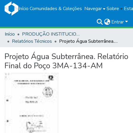
Início
Comunidades & Coleções
Navegar
Sobre
Esta
Entrar
Início
PRODUÇÃO INSTITUCIONAL
Relatórios Técnicos
Projeto Água Subterrânea. Relatório Final do Poço 3MA-134-AM
Projeto Água Subterrânea. Relatório
Final do Poço 3MA-134-AM