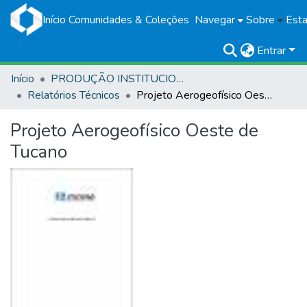
Início
Comunidades & Coleções
Navegar
Sobre
Esta
Entrar
Início
PRODUÇÃO INSTITUCIONAL
Relatórios Técnicos
Projeto Aerogeofísico Oeste de Tucano
Projeto Aerogeofísico Oeste de
Tucano