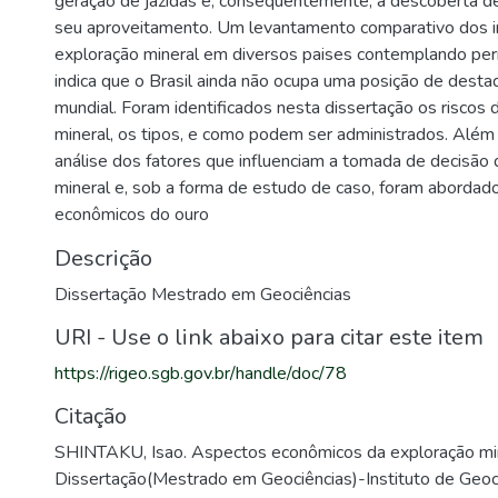
geração de jazidas e, conseqüentemente, a descoberta d
seu aproveitamento. Um levantamento comparativo dos 
exploração mineral em diversos paises contemplando p
indica que o Brasil ainda não ocupa uma posição de desta
mundial. Foram identificados nesta dissertação os riscos 
mineral, os tipos, e como podem ser administrados. Além d
análise dos fatores que influenciam a tomada de decisão
mineral e, sob a forma de estudo de caso, foram abordad
econômicos do ouro
Descrição
Dissertação Mestrado em Geociências
URI - Use o link abaixo para citar este item
https://rigeo.sgb.gov.br/handle/doc/78
Citação
SHINTAKU, Isao. Aspectos econômicos da exploração min
Dissertação(Mestrado em Geociências)-Instituto de Geoci