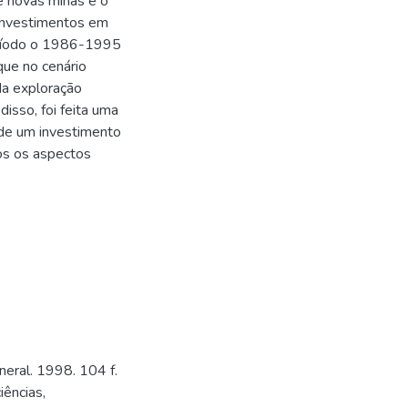
e novas minas e o
investimentos em
eríodo o 1986-1995
que no cenário
da exploração
isso, foi feita uma
 de um investimento
os os aspectos
eral. 1998. 104 f.
ências,