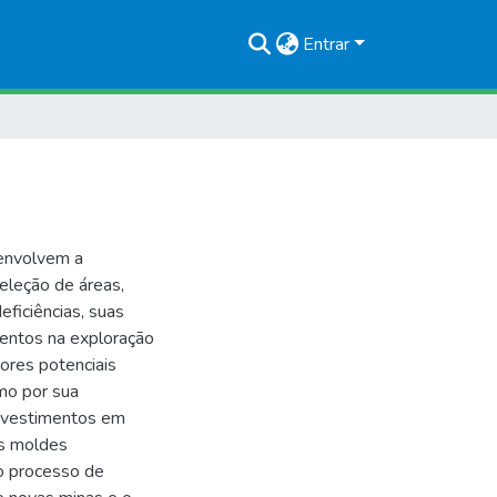
Entrar
 envolvem a
eleção de áreas,
eficiências, suas
entos na exploração
iores potenciais
omo por sua
 investimentos em
os moldes
 o processo de