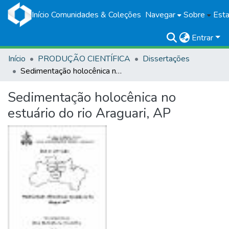
Início
Comunidades & Coleções
Navegar
Sobre
Esta
Entrar
Início
PRODUÇÃO CIENTÍFICA
Dissertações
Sedimentação holocênica no estuário do rio Araguari, AP
Sedimentação holocênica no
estuário do rio Araguari, AP