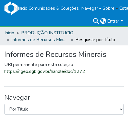
Início
Comunidades & Coleções
Navegar
Sobre
Esta
Entrar
Início
PRODUÇÃO INSTITUCIONAL
Informes de Recursos Minerais
Pesquisar por Título
Informes de Recursos Minerais
URI permanente para esta coleção
https://rigeo.sgb.gov.br/handle/doc/1272
Navegar