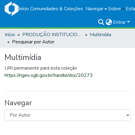
Início
Comunidades & Coleções
Navegar
Sobre
Esta
Entrar
Início
PRODUÇÃO INSTITUCIONAL
Multimídia
Pesquisar por Autor
Multimídia
URI permanente para esta coleção
https://rigeo.sgb.gov.br/handle/doc/20273
Navegar