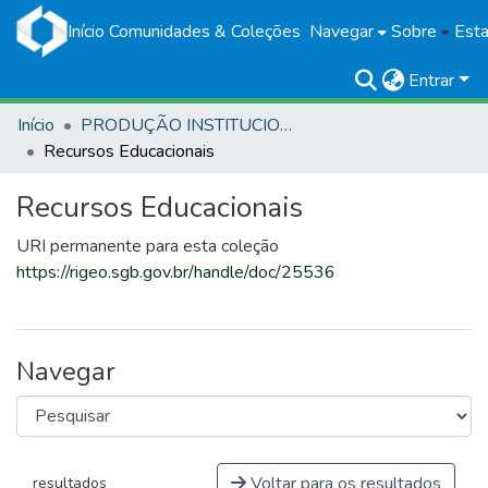
Início
Comunidades & Coleções
Navegar
Sobre
Esta
Entrar
Início
PRODUÇÃO INSTITUCIONAL
Recursos Educacionais
Recursos Educacionais
URI permanente para esta coleção
https://rigeo.sgb.gov.br/handle/doc/25536
Navegar
Voltar para os resultados
resultados