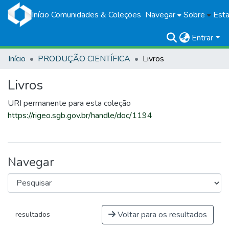
Início
Comunidades & Coleções
Navegar
Sobre
Esta
Entrar
Início
PRODUÇÃO CIENTÍFICA
Livros
Livros
URI permanente para esta coleção
https://rigeo.sgb.gov.br/handle/doc/1194
Navegar
Voltar para os resultados
resultados