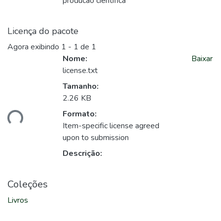
producao cientifica
Licença do pacote
Agora exibindo
1 - 1 de 1
Nome:
Baixar
license.txt
Tamanho:
2.26 KB
Formato:
ando...
Item-specific license agreed
upon to submission
Descrição:
Coleções
Livros