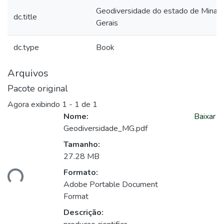
Geodiversidade do estado de Minas
dc.title
Gerais
dc.type
Book
Arquivos
Pacote original
Agora exibindo
1 - 1 de 1
Nome:
Baixar
Geodiversidade_MG.pdf
Tamanho:
27.28 MB
Formato:
ando...
Adobe Portable Document
Format
Descrição: