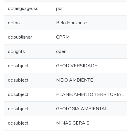
dc.language.iso
por
dc.local
Belo Horizonte
dc.publisher
CPRM
dc.rights
open
dc.subject
GEODIVERSIDADE
dc.subject
MEIO AMBIENTE
dc.subject
PLANEJAMENTO TERRITORIAL
dc.subject
GEOLOGIA AMBIENTAL
dc.subject
MINAS GERAIS