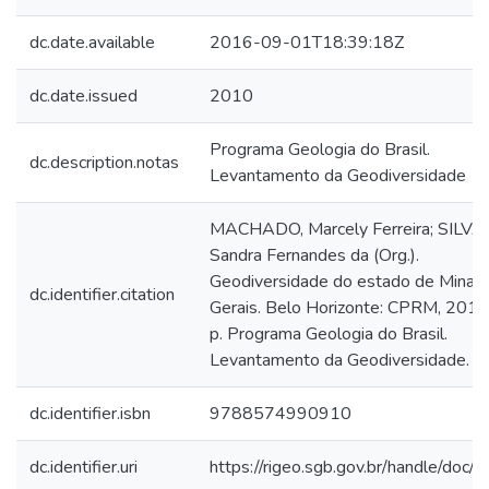
dc.date.available
2016-09-01T18:39:18Z
dc.date.issued
2010
Programa Geologia do Brasil.
dc.description.notas
Levantamento da Geodiversidade
MACHADO, Marcely Ferreira; SILVA,
Sandra Fernandes da (Org.).
Geodiversidade do estado de Minas
dc.identifier.citation
Gerais. Belo Horizonte: CPRM, 2010
p. Programa Geologia do Brasil.
Levantamento da Geodiversidade.
dc.identifier.isbn
9788574990910
dc.identifier.uri
https://rigeo.sgb.gov.br/handle/doc