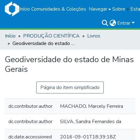
Início
Comunidades & Coleções
Navegar
Sobre
Esta
Entrar
Início
PRODUÇÃO CIENTÍFICA
Livros
Geodiversidade do estado de Minas Gerais
Geodiversidade do estado de Minas
Gerais
Página do item simplificado
dc.contributor.author
MACHADO, Marcely Ferreira
dc.contributor.author
SILVA, Sandra Fernandes da
dc.date.accessioned
2016-09-01T18:39:18Z