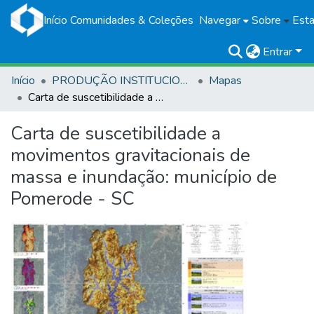
Início
Comunidades & Coleções
Navegar
Sobre
Esta
Entrar
Início
PRODUÇÃO INSTITUCIONAL
Mapas
Carta de suscetibilidade a movimentos gravitacionais de massa e inundação: município de Pomerode - SC
Carta de suscetibilidade a
movimentos gravitacionais de
massa e inundação: município de
Pomerode - SC