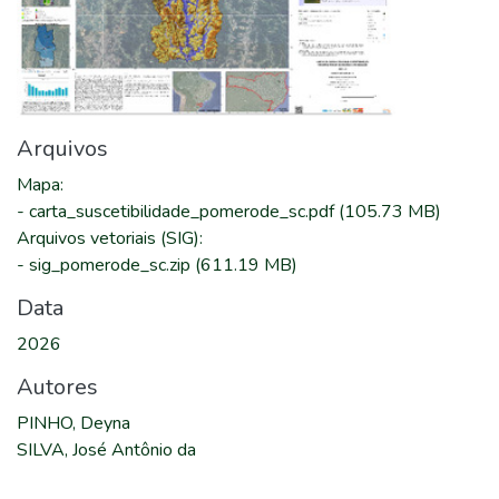
Arquivos
Mapa
:
-
carta_suscetibilidade_pomerode_sc.pdf
(105.73 MB)
Arquivos vetoriais (SIG)
:
-
sig_pomerode_sc.zip
(611.19 MB)
Data
2026
Autores
PINHO, Deyna
SILVA, José Antônio da