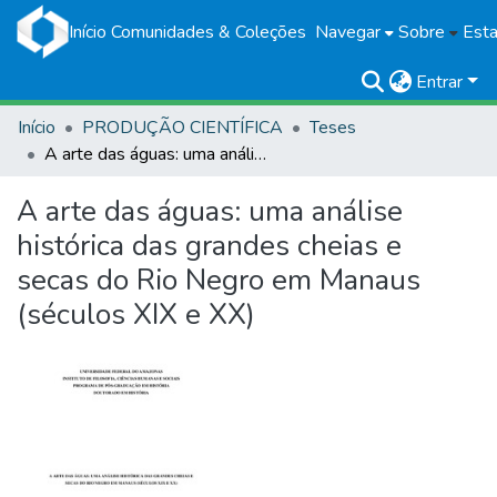
Início
Comunidades & Coleções
Navegar
Sobre
Esta
Entrar
Início
PRODUÇÃO CIENTÍFICA
Teses
A arte das águas: uma análise histórica das grandes cheias e secas do Rio Negro em Manaus (séculos XIX e XX)
A arte das águas: uma análise
histórica das grandes cheias e
secas do Rio Negro em Manaus
(séculos XIX e XX)