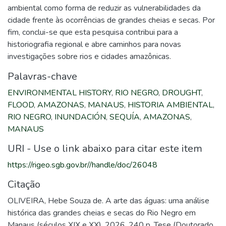
ambiental como forma de reduzir as vulnerabilidades da
cidade frente às ocorrências de grandes cheias e secas. Por
fim, conclui-se que esta pesquisa contribui para a
historiografia regional e abre caminhos para novas
investigações sobre rios e cidades amazônicas.
Palavras-chave
ENVIRONMENTAL HISTORY
,
RIO NEGRO
,
DROUGHT
,
FLOOD
,
AMAZONAS
,
MANAUS
,
HISTORIA AMBIENTAL
,
RIO NEGRO
,
INUNDACIÓN
,
SEQUÍA
,
AMAZONAS
,
MANAUS
URI - Use o link abaixo para citar este item
https://rigeo.sgb.gov.br//handle/doc/26048
Citação
OLIVEIRA, Hebe Souza de. A arte das águas: uma análise
histórica das grandes cheias e secas do Rio Negro em
Manaus (séculos XIX e XX). 2026. 240 p. Tese (Doutorado