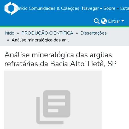
Início
Comunidades & Coleções
Navegar
Sobre
Esta
Entrar
Início
PRODUÇÃO CIENTÍFICA
Dissertações
Análise mineralógica das argilas refratárias da Bacia Alto Tietê, SP
Análise mineralógica das argilas
refratárias da Bacia Alto Tietê, SP