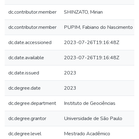
dc.contributor.member
SHINZATO, Mirian
dc.contributor.member
PUPIM, Fabiano do Nascimento
dc.date.accessioned
2023-07-26T19:16:48Z
dc.date.available
2023-07-26T19:16:48Z
dc.date.issued
2023
dc.degree.date
2023
dc.degree.department
Instituto de Geociências
dc.degree.grantor
Universidade de São Paulo
dc.degree.level
Mestrado Acadêmico