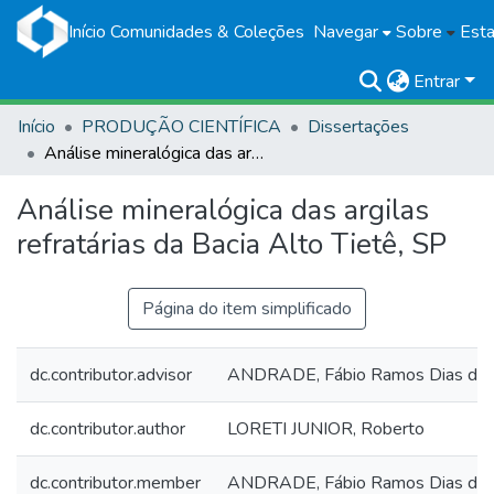
Início
Comunidades & Coleções
Navegar
Sobre
Esta
Entrar
Início
PRODUÇÃO CIENTÍFICA
Dissertações
Análise mineralógica das argilas refratárias da Bacia Alto Tietê, SP
Análise mineralógica das argilas
refratárias da Bacia Alto Tietê, SP
Página do item simplificado
dc.contributor.advisor
ANDRADE, Fábio Ramos Dias de
dc.contributor.author
LORETI JUNIOR, Roberto
dc.contributor.member
ANDRADE, Fábio Ramos Dias de