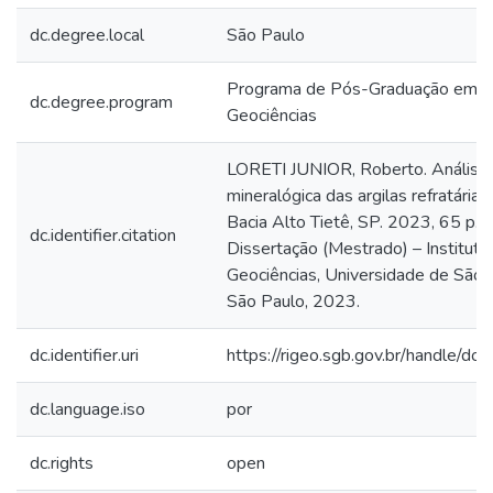
dc.degree.local
São Paulo
Programa de Pós-Graduação em
dc.degree.program
Geociências
LORETI JUNIOR, Roberto. Análise
mineralógica das argilas refratárias
Bacia Alto Tietê, SP. 2023, 65 p.
dc.identifier.citation
Dissertação (Mestrado) – Instituto
Geociências, Universidade de São 
São Paulo, 2023.
dc.identifier.uri
https://rigeo.sgb.gov.br/handle/d
dc.language.iso
por
dc.rights
open