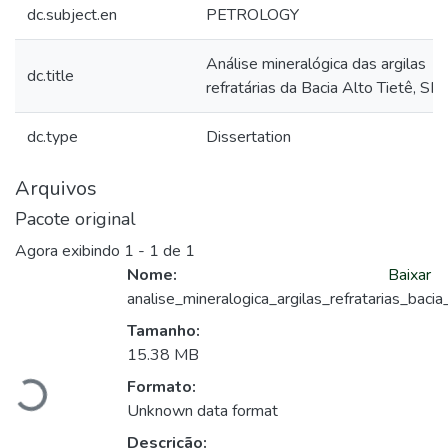
dc.subject.en
PETROLOGY
Análise mineralógica das argilas
dc.title
refratárias da Bacia Alto Tietê, SP
dc.type
Dissertation
Arquivos
Pacote original
Agora exibindo
1 - 1 de 1
Nome:
Baixar
analise_mineralogica_argilas_refratarias_bacia
Carregando...
Tamanho:
15.38 MB
Formato:
Unknown data format
Descrição: