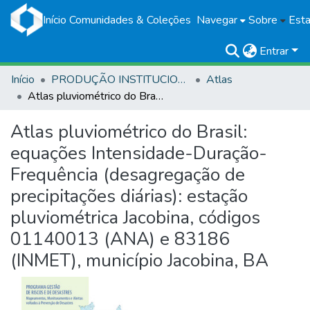
Início
Comunidades & Coleções
Navegar
Sobre
Esta
Entrar
Início
PRODUÇÃO INSTITUCIONAL
Atlas
Atlas pluviométrico do Brasil: equações Intensidade-Duração-Frequência (desagregação de precipitações diárias): estação pluviométrica Jacobina, códigos 01140013 (ANA) e 83186 (INMET), município Jacobina, BA
Atlas pluviométrico do Brasil:
equações Intensidade-Duração-
Frequência (desagregação de
precipitações diárias): estação
pluviométrica Jacobina, códigos
01140013 (ANA) e 83186
(INMET), município Jacobina, BA