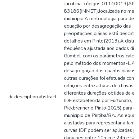
Jacobina, códigos 01140013(ANA
83186(INMET),localizada no mes
município.A metodologia para defin
equação por desagregação das
precipitações diárias está descrita
detalhes em Pinto(2013).A distrib
frequência ajustada aos dados diári
Gumbel, com os parâmetros calcul
pelo método dos momentos-L.A
desagregação dos quantis diários
outras durações foi efetuada com 
relações entre alturas de chuvas d
diferentes durações obtidas da eq
dc.description.abstract
IDF estabelecida por Furtunato,
Pickbrenner e Pinto(2025) para o
município de Piritiba/BA. As equaç
ajustadas para representar a famíli
curvas IDF podem ser aplicadas pa
durações entre 10min e 24h e são