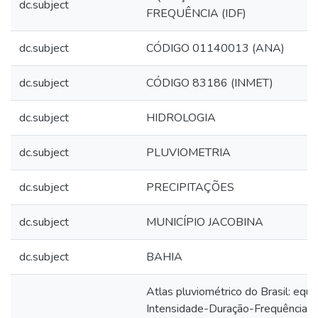
dc.subject
FREQUÊNCIA (IDF)
dc.subject
CÓDIGO 01140013 (ANA)
dc.subject
CÓDIGO 83186 (INMET)
dc.subject
HIDROLOGIA
dc.subject
PLUVIOMETRIA
dc.subject
PRECIPITAÇÕES
dc.subject
MUNICÍPIO JACOBINA
dc.subject
BAHIA
Atlas pluviométrico do Brasil: equ
Intensidade-Duração-Frequência