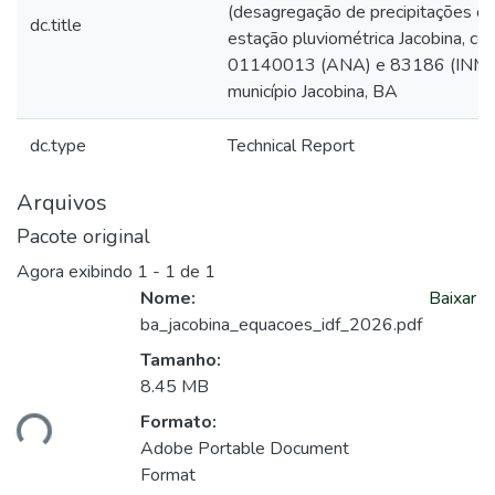
(desagregação de precipitações diá
dc.title
estação pluviométrica Jacobina, có
01140013 (ANA) e 83186 (INME
município Jacobina, BA
dc.type
Technical Report
Arquivos
Pacote original
Agora exibindo
1 - 1 de 1
Nome:
Baixar
ba_jacobina_equacoes_idf_2026.pdf
Tamanho:
8.45 MB
Formato:
ando...
Adobe Portable Document
Format