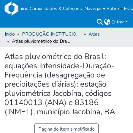
Início
Comunidades & Coleções
Navegar
Sobre
Esta
Entrar
Início
PRODUÇÃO INSTITUCIONAL
Atlas
Atlas pluviométrico do Brasil: equações Intensidade-Duração-Frequência (desagregação de precipitações diárias): estação pluviométrica Jacobina, códigos 01140013 (ANA) e 83186 (INMET), município Jacobina, BA
Atlas pluviométrico do Brasil:
equações Intensidade-Duração-
Frequência (desagregação de
precipitações diárias): estação
pluviométrica Jacobina, códigos
01140013 (ANA) e 83186
(INMET), município Jacobina, BA
Página do item simplificado