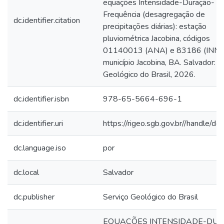
equações Intensidade-Duração-
Frequência (desagregação de
dc.identifier.citation
precipitações diárias): estação
pluviométrica Jacobina, códigos
01140013 (ANA) e 83186 (INME
município Jacobina, BA. Salvador: S
Geológico do Brasil, 2026.
dc.identifier.isbn
978-65-5664-696-1
dc.identifier.uri
https://rigeo.sgb.gov.br//handle/d
dc.language.iso
por
dc.local
Salvador
dc.publisher
Serviço Geológico do Brasil
EQUAÇÕES INTENSIDADE-DU