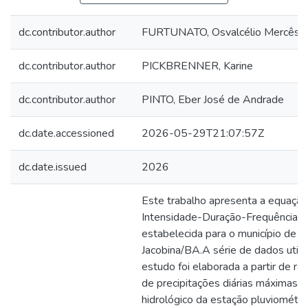
dc.contributor.author
FURTUNATO, Osvalcélio Mercês
dc.contributor.author
PICKBRENNER, Karine
dc.contributor.author
PINTO, Eber José de Andrade
dc.date.accessioned
2026-05-29T21:07:57Z
dc.date.issued
2026
Este trabalho apresenta a equação
Intensidade-Duração-Frequência(I
estabelecida para o município de
Jacobina/BA.A série de dados utili
estudo foi elaborada a partir de re
de precipitações diárias máximas p
hidrológico da estação pluviométri