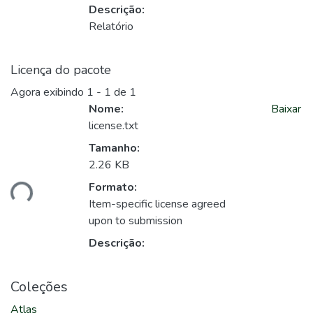
Descrição:
Relatório
Licença do pacote
Agora exibindo
1 - 1 de 1
Nome:
Baixar
license.txt
Tamanho:
2.26 KB
Formato:
ando...
Item-specific license agreed
upon to submission
Descrição:
Coleções
Atlas