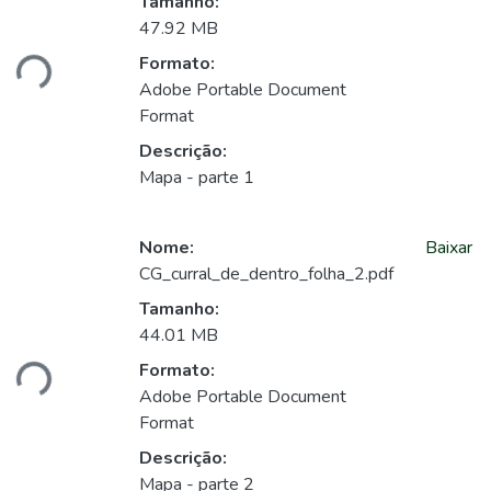
Tamanho:
gando...
47.92 MB
Formato:
Adobe Portable Document
Format
Descrição:
Mapa - parte 1
Nome:
Baixar
CG_curral_de_dentro_folha_2.pdf
Tamanho:
gando...
44.01 MB
Formato:
Adobe Portable Document
Format
Descrição:
Mapa - parte 2