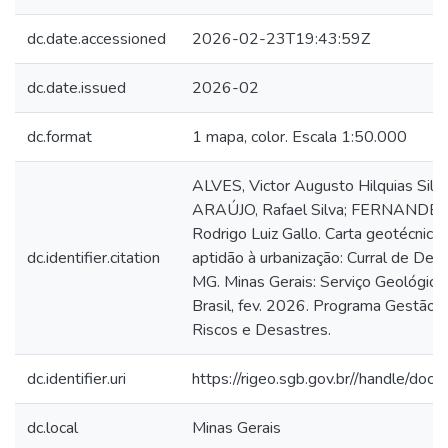
dc.date.accessioned
2026-02-23T19:43:59Z
dc.date.issued
2026-02
dc.format
1 mapa, color. Escala 1:50.000
ALVES, Victor Augusto Hilquias Silva
ARAÚJO, Rafael Silva; FERNANDES
Rodrigo Luiz Gallo. Carta geotécnica
dc.identifier.citation
aptidão à urbanização: Curral de Dent
MG. Minas Gerais: Serviço Geológico
Brasil, fev. 2026. Programa Gestão 
Riscos e Desastres.
dc.identifier.uri
https://rigeo.sgb.gov.br//handle/doc
dc.local
Minas Gerais