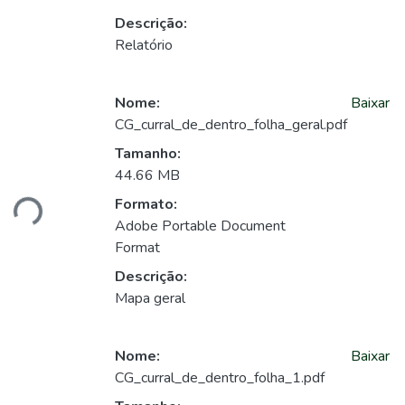
Descrição:
Relatório
Nome:
Baixar
CG_curral_de_dentro_folha_geral.pdf
Tamanho:
gando...
44.66 MB
Formato:
Adobe Portable Document
Format
Descrição:
Mapa geral
Nome:
Baixar
CG_curral_de_dentro_folha_1.pdf