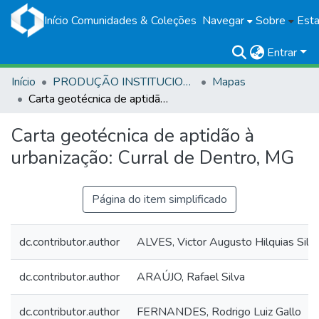
Início
Comunidades & Coleções
Navegar
Sobre
Esta
Entrar
Início
PRODUÇÃO INSTITUCIONAL
Mapas
Carta geotécnica de aptidão à urbanização: Curral de Dentro, MG
Carta geotécnica de aptidão à
urbanização: Curral de Dentro, MG
Página do item simplificado
dc.contributor.author
ALVES, Victor Augusto Hilquias Silv
dc.contributor.author
ARAÚJO, Rafael Silva
dc.contributor.author
FERNANDES, Rodrigo Luiz Gallo