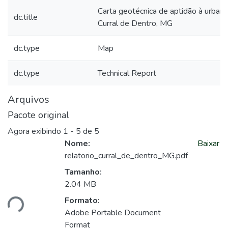
Carta geotécnica de aptidão à urbani
dc.title
Curral de Dentro, MG
dc.type
Map
dc.type
Technical Report
Arquivos
Pacote original
Agora exibindo
1 - 5 de 5
Nome:
Baixar
relatorio_curral_de_dentro_MG.pdf
Tamanho:
gando...
2.04 MB
Formato:
Adobe Portable Document
Format