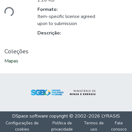
gando...
2.26 KB
Formato:
Item-specific license agreed
upon to submission
Descrição:
Coleções
Mapas
DSpace software
copyright © 2002-2026
LYRASIS
Configurações de
Política de
Termos de
Fale
cookies
privacidade
uso
conosco