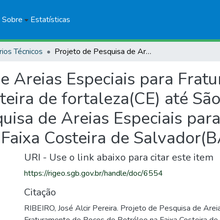
Sobre
Estatísticas
rios Técnicos
Projeto de Pesquisa de Areias Especiais para Fraturamento de Poços de Petróleo na Faixa Costeira de fortaleza(CE) até São Luis do Maranhão(MA) e Pesquisa de Areias Especiais para Fraturamento de Poços de Petróleo na Faixa Costeira de Salvador(BA) até Fortaleza(CE)
de Areias Especiais para Frat
teira de fortaleza(CE) até São
isa de Areias Especiais par
Faixa Costeira de Salvador(B
URI - Use o link abaixo para citar este item
https://rigeo.sgb.gov.br/handle/doc/6554
Citação
RIBEIRO, José Alcir Pereira. Projeto de Pesquisa de Arei