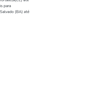
fortaleza(CE) até
is para
 Salvado (BA) até