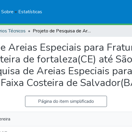
Sobre
Estatísticas
rios Técnicos
Projeto de Pesquisa de Areias Especiais para Fraturamento de Poços de Petróleo na Faixa Costeira de fortaleza(CE) até São Luis do Maranhão(MA) e Pesquisa de Areias Especiais para Fraturamento de Poços de Petróleo na Faixa Costeira de Salvador(BA) até Fortaleza(CE)
de Areias Especiais para Frat
teira de fortaleza(CE) até São
isa de Areias Especiais par
Faixa Costeira de Salvador(B
Página do item simplificado
reira