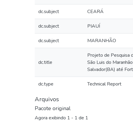
dc.subject
CEARÁ
dc.subject
PIAUÍ
dc.subject
MARANHÃO
Projeto de Pesquisa d
dc.title
São Luis do Maranhão(
Salvador(BA) até Fort
dc.type
Technical Report
Arquivos
Pacote original
Agora exibindo
1 - 1 de 1