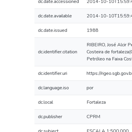
dc.date.accessioned
2014-10-10T15:59:
dc.date.available
2014-10-10T15:59:
dc.date.issued
1988
RIBEIRO, José Alcir P
dc.identifier.citation
Costeira de fortaleza
Petróleo na Faixa Cos
dc.identifier.uri
https://rigeo.sgb.gov
dc.language.iso
por
dc.local
Fortaleza
dc.publisher
CPRM
dc.subject
ESCALA 1:500.000