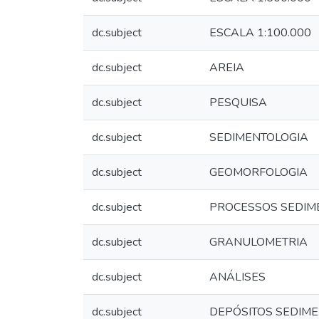
dc.subject
ESCALA 1:100.000
dc.subject
AREIA
dc.subject
PESQUISA
dc.subject
SEDIMENTOLOGIA
dc.subject
GEOMORFOLOGIA
dc.subject
PROCESSOS SEDIM
dc.subject
GRANULOMETRIA
dc.subject
ANÁLISES
dc.subject
DEPÓSITOS SEDIM