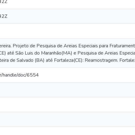
42Z
42Z
ereira. Projeto de Pesquisa de Areias Especiais para Fraturamen
(CE) até São Luis do Maranhão(MA) e Pesquisa de Areias Especi
teira de Salvado (BA) até Fortaleza(CE): Reamostragem. Fortal
.br/handle/doc/6554