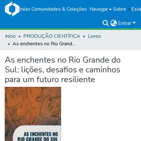
Início
Comunidades & Coleções
Navegar
Sobre
Esta
Entrar
Início
PRODUÇÃO CIENTÍFICA
Livros
As enchentes no Rio Grande do Sul: lições, desafios e caminhos para um futuro resiliente
As enchentes no Rio Grande do
Sul: lições, desafios e caminhos
para um futuro resiliente