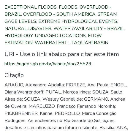
EXCEPTIONAL FLOODS
,
FLOODS
,
OVERFLOOD -
BRAZIL
,
OVERFLOOD - SOUTH AMERICA
,
STREAM
GAGE LEVELS
,
EXTREME HYDROLOGICAL EVENTS
,
NATURAL DISASTER
,
WATER AVAILABILITY - BRAZIL
,
HYDROLOGY
,
UNGAGED LOCATIONS
,
FLOW
ESTIMATION
,
WATERALERT - TAQUARI BASIN
URI - Use o link abaixo para citar este item
https://rigeo.sgb.gov.br/handle/doc/25529
Citação
ARAÚJO, Alexandre Abdalla; FIOREZE, Ana Paula; ENGEL,
Diana Wahrendorff; PUFAL, Marcos Irineu; SOUZA, Saulo
Aires de; SOUZA, Wesley Gabrieli de; GERMANO, Andrea
de Oliveira; MARCUZZO, Francisco Fernando Noronha;
PICKBRENNER, Karine; PEDROLLO, Marcia Conceição
Rodrigues. As enchentes no Rio Grande do Sul: lições,
desafios e caminhos para um futuro resiliente. Brasília: ANA,