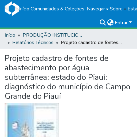
Início
Comunidades & Coleções
Navegar
Sobre
Esta
Entrar
Início
PRODUÇÃO INSTITUCIONAL
Relatórios Técnicos
Projeto cadastro de fontes de abastecimento por água subterrânea: estado do Piauí: diagnóstico do município de Campo Grande do Piauí
Projeto cadastro de fontes de
abastecimento por água
subterrânea: estado do Piauí:
diagnóstico do município de Campo
Grande do Piauí