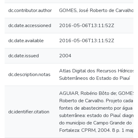
dc.contributor.author
GOMES, José Roberto de Carvalho
dc.date.accessioned
2016-05-06T13:11:52Z
dc.date.available
2016-05-06T13:11:52Z
dc.date.issued
2004
Atlas Digital dos Recursos Hídricos
dc.description.notas
Subterrâneos do Estado do Piauí
AGUIAR, Robério Bôto de; GOMES, 
Roberto de Carvalho. Projeto cadast
fontes de abastecimento por água
dc.identifier.citation
subterrânea: estado do Piauí: diagnó
do município de Campo Grande do Pia
Fortaleza: CPRM, 2004. 8 p. 1 mapa