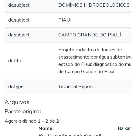
dc.subject
DOMÍNIOS HIDROGEOLÓGICOS
dc.subject
PIAUÍ
dc.subject
CAMPO GRANDE DO PIAUÍ
Projeto cadastro de fontes de
abastecimento por água subterrânea
dc.title
estado do Piauí: diagnóstico do munic
de Campo Grande do Piauí
dc.type
Technical Report
Arquivos
Pacote original
Agora exibindo
1 - 2 de 2
Nome:
Baixar
Rel_CampoGrandedoPiaui.pdf