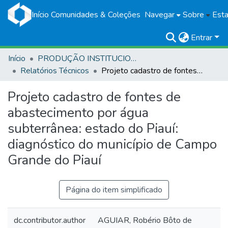
Início
Comunidades & Coleções
Navegar
Sobre
Esta
Entrar
Início
PRODUÇÃO INSTITUCIONAL
Relatórios Técnicos
Projeto cadastro de fontes de abastecimento por água subterrânea: estado do Piauí: diagnóstico do município de Campo Grande do Piauí
Projeto cadastro de fontes de
abastecimento por água
subterrânea: estado do Piauí:
diagnóstico do município de Campo
Grande do Piauí
Página do item simplificado
dc.contributor.author
AGUIAR, Robério Bôto de