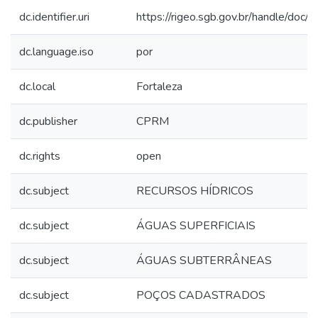
dc.identifier.uri
https://rigeo.sgb.gov.br/handle/doc
dc.language.iso
por
dc.local
Fortaleza
dc.publisher
CPRM
dc.rights
open
dc.subject
RECURSOS HÍDRICOS
dc.subject
ÁGUAS SUPERFICIAIS
dc.subject
ÁGUAS SUBTERRÂNEAS
dc.subject
POÇOS CADASTRADOS