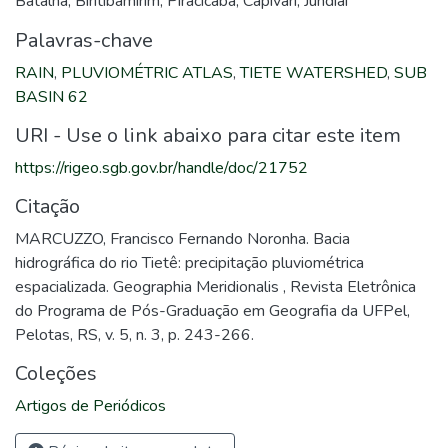
Batalha, Biritibamirim, Piracicaba, Capivari, Jundiaí
Palavras-chave
RAIN
,
PLUVIOMÉTRIC ATLAS
,
TIETE WATERSHED
,
SUB
BASIN 62
URI - Use o link abaixo para citar este item
https://rigeo.sgb.gov.br/handle/doc/21752
Citação
MARCUZZO, Francisco Fernando Noronha. Bacia
hidrográfica do rio Tietê: precipitação pluviométrica
espacializada. Geographia Meridionalis , Revista Eletrônica
do Programa de Pós-Graduação em Geografia da UFPel,
Pelotas, RS, v. 5, n. 3, p. 243-266.
Coleções
Artigos de Periódicos