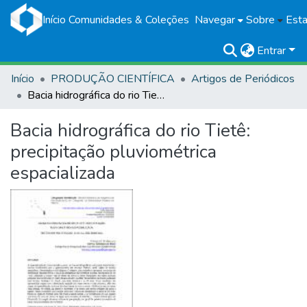
Início
Comunidades & Coleções
Navegar
Sobre
Esta
Entrar
Início
PRODUÇÃO CIENTÍFICA
Artigos de Periódicos
Bacia hidrográfica do rio Tietê: precipitação pluviométrica espacializada
Bacia hidrográfica do rio Tietê:
precipitação pluviométrica
espacializada