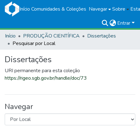
Início
Comunidades & Coleções
Navegar
Sobre
Esta
Entrar
Início
PRODUÇÃO CIENTÍFICA
Dissertações
Pesquisar por Local
Dissertações
URI permanente para esta coleção
https://rigeo.sgb.gov.br/handle/doc/73
Navegar