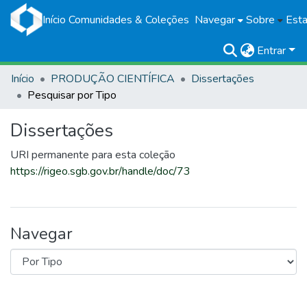
Início
Comunidades & Coleções
Navegar
Sobre
Esta
Entrar
Início
PRODUÇÃO CIENTÍFICA
Dissertações
Pesquisar por Tipo
Dissertações
URI permanente para esta coleção
https://rigeo.sgb.gov.br/handle/doc/73
Navegar